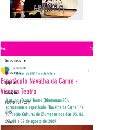
Post
Todos posts
Movimento TBT
Todos posts
9 de mar. de 2021
1 min de leitura
Espetáculo Navalha da Carne -
Filipetas
Víscera Teatro
Clipagem
O grupo Víscera Teatro (Blumenau/SC), 
Festival TBT - 2014
apresentou o espetáculo "Navalha da Carne" na 
2005
Fundação Cultural de Blumenau nos dias 05, 06, 
07, 08 e 09 de agosto de 2009.
2006