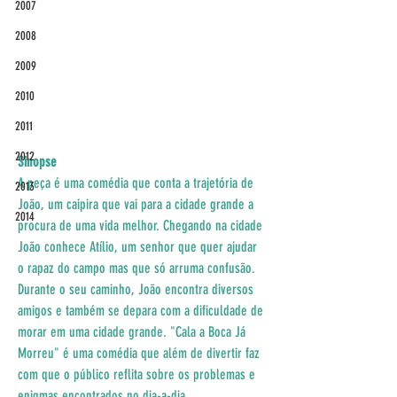
2007
2008
2009
2010
2011
2012
Sinopse
A peça é uma comédia que conta a trajetória de 
2013
João, um caipira que vai para a cidade grande a 
2014
procura de uma vida melhor. Chegando na cidade 
João conhece Atílio, um senhor que quer ajudar 
o rapaz do campo mas que só arruma confusão. 
Durante o seu caminho, João encontra diversos 
amigos e também se depara com a dificuldade de 
morar em uma cidade grande. "Cala a Boca Já 
Morreu" é uma comédia que além de divertir faz 
com que o público reflita sobre os problemas e 
enigmas encontrados no dia-a-dia.