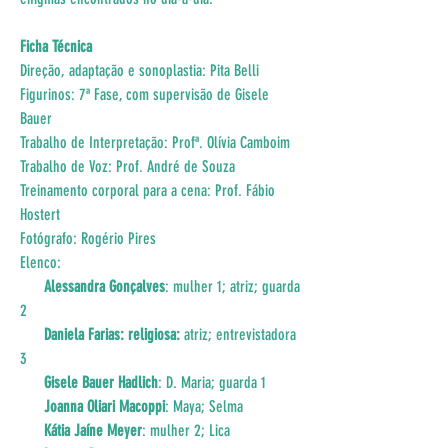
Ficha Técnica
Direção, adaptação e sonoplastia: Pita Belli
Figurinos: 7ª Fase, com supervisão de Gisele 
Bauer
Trabalho de Interpretação: Profª. Olívia Camboim
Trabalho de Voz: Prof. André de Souza
Treinamento corporal para a cena: Prof. Fábio 
Hostert
Fotógrafo: Rogério Pires
Elenco: 
Alessandra Gonçalves
: mulher 1; atriz; guarda 
2 
Daniela Farias: religiosa:
 atriz; entrevistadora 
3 
Gisele Bauer Hadlich
: D. Maria; guarda 1 
 Joanna Oliari Macoppi
: Maya; Selma 
Kátia Jaíne Meyer
: mulher 2; Lica 