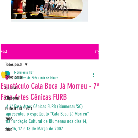
Post
Todos posts
Movimento TBT
Todos posts
14 de fev. de 2021
1 min de leitura
Espetáculo Cala Boca Já Morreu - 7ª
Filipetas
Fase Artes Cênicas FURB
Clipagem
A 7ª Fase Artes Cênicas FURB (Blumenau/SC) 
Festival TBT - 2014
apresentou o espetáculo "Cala Boca Já Morreu" 
2005
na Fundação Cultural de Blumenau nos dias 14, 
15, 16, 17 e 18 de Março de 2007.
2006