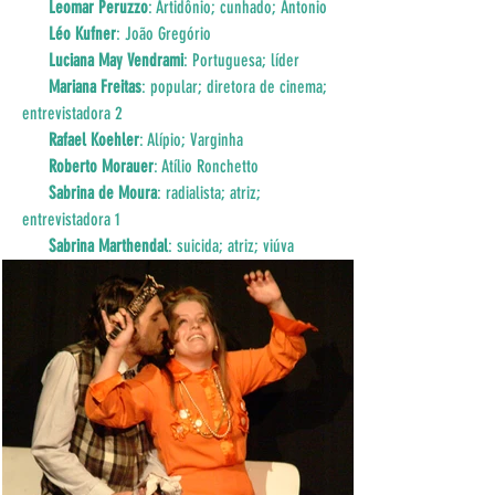
Leomar Peruzzo
: Artidônio; cunhado; Antonio 
Léo Kufner
: João Gregório 
Luciana May Vendrami
: Portuguesa; líder 
Mariana Freitas
: popular; diretora de cinema; 
entrevistadora 2 
Rafael Koehler
: Alípio; Varginha 
Roberto Morauer
: Atílio Ronchetto 
Sabrina de Moura
: radialista; atriz; 
entrevistadora 1
Sabrina Marthendal
: suicida; atriz; viúva