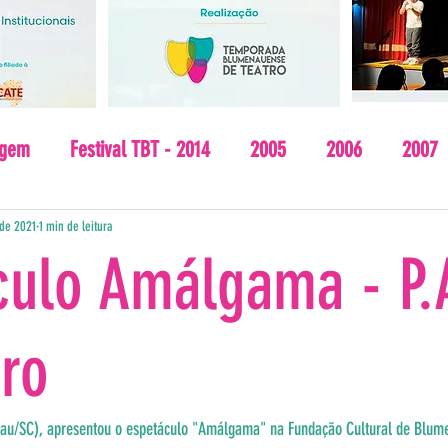
agem
Festival TBT - 2014
2005
2006
2007
2013
2014
 de 2021
1 min de leitura
culo Amálgama - P.
tro
nau/SC), apresentou o espetáculo "Amálgama" na Fundação Cultural de Blumen