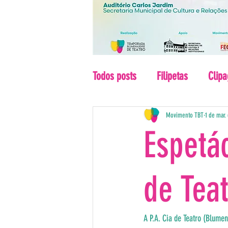
Todos posts
Filipetas
Clip
2010
2011
2012
Movimento TBT
1 de mar.
Espetá
de Tea
A P.A. Cia de Teatro (Blume