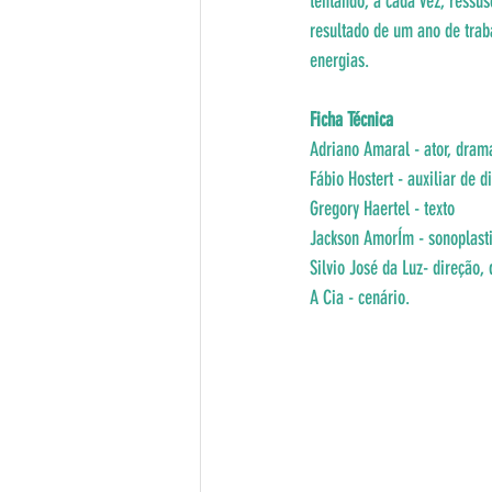
tentando, a cada vez, ressu
resultado de um ano de trab
energias.
Ficha Técnica
Adriano Amaral - ator, dram
Fábio Hostert - auxiliar de d
Gregory Haertel - texto
Jackson AmorÍm - sonoplast
Silvio José da Luz- direção,
A Cia - cenário.