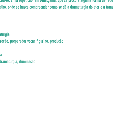
scitá-lo. É, na repetição, em Amálgama, que se procura alguma forma de rede
alho, onde se busca compreender como se dá a dramaturgia do ator e a transi
aturgia
ireção, preparador vocar, figurino, produção
ia
 dramaturgia, iluminação