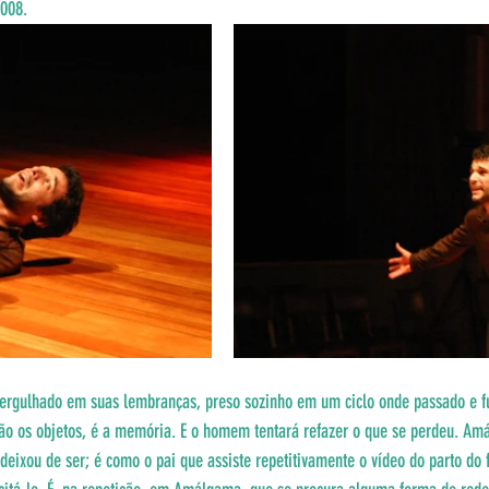
2008.
rgulhado em suas lembranças, preso sozinho em um ciclo onde passado e fu
são os objetos, é a memória. E o homem tentará refazer o que se perdeu. A
eixou de ser; é como o pai que assiste repetitivamente o vídeo do parto do f