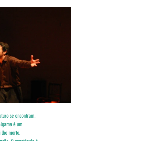
turo se encontram. 
málgama é um 
ilho morto, 