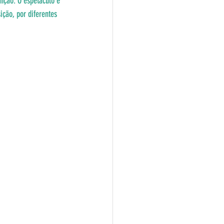
nção. O espetáculo é 
ção, por diferentes 