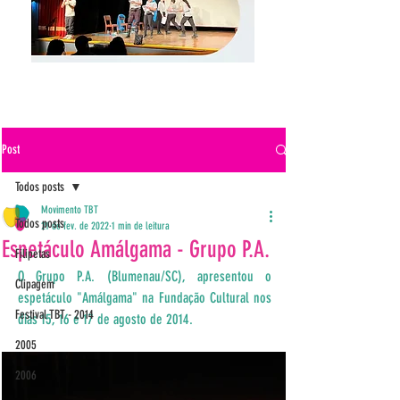
Post
Todos posts
Movimento TBT
Todos posts
21 de fev. de 2022
1 min de leitura
Espetáculo Amálgama - Grupo P.A.
Filipetas
O Grupo P.A. (Blumenau/SC), apresentou o 
Clipagem
espetáculo "Amálgama" na Fundação Cultural nos 
Festival TBT - 2014
dias 15, 16 e 17 de agosto de 2014.
2005
2006